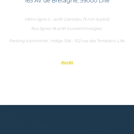
165 Av. de Bretagne, 59000 Lille
Métro ligne 2 – arrêt Canteleu (9 min à pied)
Bus lignes 18 arrêt Euratechnologies.
Parking à proximité : Indigo 108 – 102 rue des Templiers, Lille.
Accès