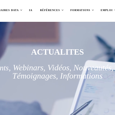
NAIRES DATA
IA
RÉFÉRENCES
FORMATIONS
EMPLOI
Lecteur
vidéo
ACTUALITES
, Webinars, Vidéos, Nouveautés
nts
Témoignages, Informations