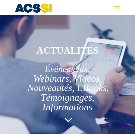
Lecteur
vidéo
ACTUALITES
,
Événements
Webinars, Vidéos,
Nouveautés,
EBooks,
Témoignages,
Informations
3