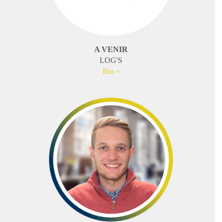
A VENIR
LOG'S
Bio »